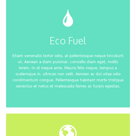
Eco Fuel
Etiam venenatis tortor odio, at pellentesque neque tincidunt
ut. Aenean a diam pulvinar, convallis diam eget, mollis
lorem. In id neque ante. Mauris felis neque, tempus a
scelerisque in, ultrices non velit. Aenean ac dui vitae odio
condimentum congue. Pellentesque habitant morbi tristique
senectus et netus et malesuada fames ac turpis egestas.